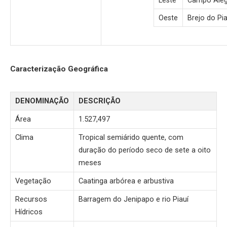
Leste
Campo Alegr
Oeste
Brejo do Pia
Caracterização Geográfica
DENOMINAÇÃO
DESCRIÇÃO
Área
1.527,497
Clima
Tropical semiárido quente, com
duração do período seco de sete a oito
meses
Vegetação
Caatinga arbórea e arbustiva
Recursos
Barragem do Jenipapo e rio Piauí
Hídricos