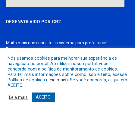
DESENVOLVIDO POR CR2
Muito mais que
criar site
ou
sistema para prefeituras
!
Realizamos uma
assessoria
completa, onde garantimos em
contrato que todas as exigências das
leis de transparência
Nós usamos cookies para melhorar sua experiência de
pública
serão atendidas.
navegação no portal. Ao utilizar nosso portal, você
concorda com a política de monitoramento de cookies.
Para ter mais informações sobre como isso é feito, acesse
Conheça o
PNTP
e o
Radar da Transparência Pública
Política de cookies (
Leia mais
). Se você concorda, clique em
ACEITO.
Leia mais
ACEITO
Todos os direitos reservados a Prefeitura Municipal de São João do
Piauí
Mapa do Site
Acessar Área Administrativa
Acessar o Webmail